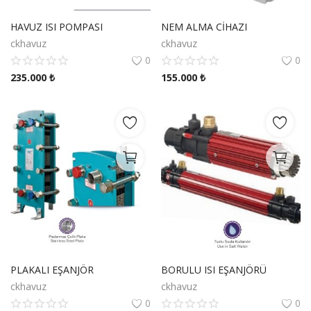
Havuz Isıtma ve Nem Alıcı Ekipmanları
HAVUZ ISI POMPASI
NEM ALMA CİHAZI
ckhavuz
ckhavuz
Favorilerim
0
0
235.000
₺
155.000
₺
Hakkımızda
Hizmetlerimiz
Bize Ulaşın
Giriş
Hesap Oluştur
TRY (₺)
PLAKALI EŞANJÖR
BORULU ISI EŞANJÖRÜ
Dil
ckhavuz
ckhavuz
English
Türkçe
0
0