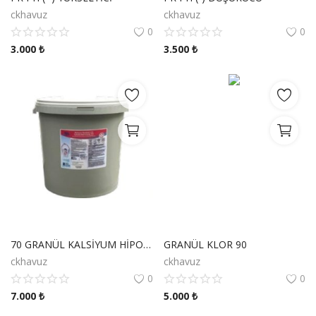
ckhavuz
ckhavuz
0
0
3.000
₺
3.500
₺
70 GRANÜL KALSİYUM HİPOKLORİD
GRANÜL KLOR 90
ckhavuz
ckhavuz
0
0
7.000
₺
5.000
₺