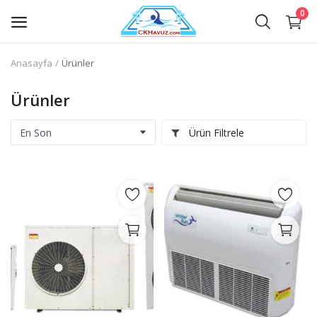
0
Anasayfa
Ürünler
Havuz Filtreleri
Ürünler
Havuz Filtrelerinin Ekipmanları
Ürün Filtrele
Havuz İçi ve Elektrik Ekipmanları
Havuz Kenar Ekipmanları
Havuz Temizlik Ekipmanları
Havuz Pompaları
Havuz Dezenfeksiyon Ekipmanları
Havuz Kimyasalları