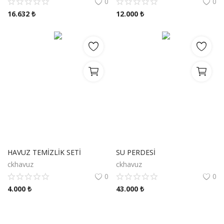
0
0
16.632
₺
12.000
₺
HAVUZ TEMİZLİK SETİ
SU PERDESİ
ckhavuz
ckhavuz
0
0
4.000
₺
43.000
₺