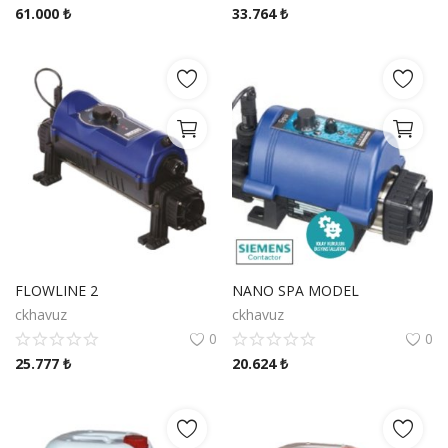
61.000
₺
33.764
₺
FLOWLINE 2
NANO SPA MODEL
ckhavuz
ckhavuz
0
0
25.777
₺
20.624
₺