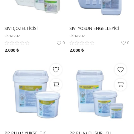
SIVI ÇÖZELTİCİSİ
SIVI YOSUN ENGELLEYİCİ
ckhavuz
ckhavuz
0
0
2.000
₺
2.000
₺
PR PH (+) YÜKSELTİCİ
PR PH (-) DÜŞÜRÜCÜ