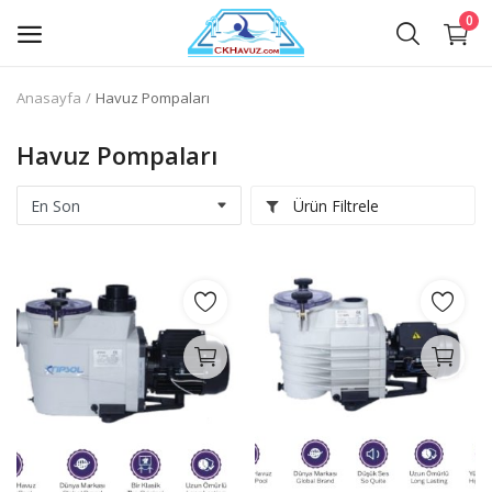
0
Anasayfa
Havuz Pompaları
Havuz Filtreleri
Havuz Pompaları
Havuz Filtrelerinin Ekipmanları
Ürün Filtrele
Havuz İçi ve Elektrik Ekipmanları
Havuz Kenar Ekipmanları
Havuz Temizlik Ekipmanları
Havuz Pompaları
Havuz Dezenfeksiyon Ekipmanları
Havuz Kimyasalları