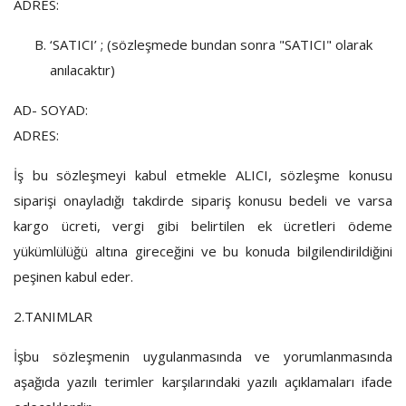
ADRES:
Havuz Isıtma ve Nem Alıcı Ekipmanları
‘SATICI’ ; (sözleşmede bundan sonra "SATICI" olarak
anılacaktır)
Favorilerim
AD- SOYAD:
Hakkımızda
ADRES:
Hizmetlerimiz
İş bu sözleşmeyi kabul etmekle ALICI, sözleşme konusu
Bize Ulaşın
siparişi onayladığı takdirde sipariş konusu bedeli ve varsa
kargo ücreti, vergi gibi belirtilen ek ücretleri ödeme
Giriş
yükümlülüğü altına gireceğini ve bu konuda bilgilendirildiğini
Hesap Oluştur
peşinen kabul eder.
TRY (₺)
2.TANIMLAR
İşbu sözleşmenin uygulanmasında ve yorumlanmasında
Dil
aşağıda yazılı terimler karşılarındaki yazılı açıklamaları ifade
English
Türkçe