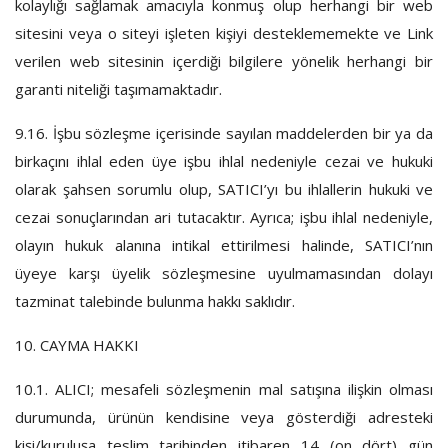
kolaylığı sağlamak amacıyla konmuş olup herhangi bir web
sitesini veya o siteyi işleten kişiyi desteklememekte ve Link
verilen web sitesinin içerdiği bilgilere yönelik herhangi bir
garanti niteliği taşımamaktadır.
9.16.
İşbu sözleşme içerisinde sayılan maddelerden bir ya da
birkaçını ihlal eden üye işbu ihlal nedeniyle cezai ve hukuki
olarak şahsen sorumlu olup, SATICI’yı bu ihlallerin hukuki ve
cezai sonuçlarından ari tutacaktır. Ayrıca; işbu ihlal nedeniyle,
olayın hukuk alanına intikal ettirilmesi halinde, SATICI’nın
üyeye karşı üyelik sözleşmesine uyulmamasından dolayı
tazminat talebinde bulunma hakkı saklıdır.
10. CAYMA HAKKI
10.1.
ALICI; mesafeli sözleşmenin mal satışına ilişkin olması
durumunda, ürünün kendisine veya gösterdiği adresteki
kişi/kuruluşa teslim tarihinden itibaren 14 (on dört) gün