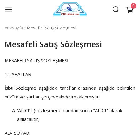
0
Anasayfa
Mesafeli Satış Sözleşmesi
Havuz Filtreleri
Mesafeli Satış Sözleşmesi
Havuz Filtrelerinin Ekipmanları
MESAFELİ SATIŞ SÖZLEŞMESİ
Havuz İçi ve Elektrik Ekipmanları
1.TARAFLAR
Havuz Kenar Ekipmanları
İşbu Sözleşme aşağıdaki taraflar arasında aşağıda belirtilen
Havuz Temizlik Ekipmanları
hüküm ve şartlar çerçevesinde imzalanmıştır.
Havuz Pompaları
‘ALICI’ ; (sözleşmede bundan sonra "ALICI" olarak
anılacaktır)
Havuz Dezenfeksiyon Ekipmanları
AD- SOYAD:
Havuz Kimyasalları