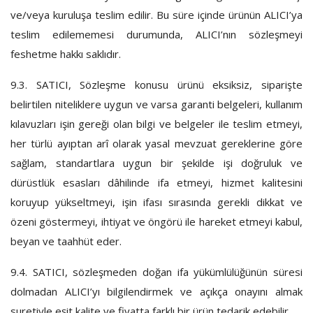
ve/veya kuruluşa teslim edilir. Bu süre içinde ürünün ALICI’ya
teslim edilememesi durumunda, ALICI’nın sözleşmeyi
feshetme hakkı saklıdır.
9.3.
SATICI, Sözleşme konusu ürünü eksiksiz, siparişte
belirtilen niteliklere uygun ve varsa garanti belgeleri, kullanım
kılavuzları işin gereği olan bilgi ve belgeler ile teslim etmeyi,
her türlü ayıptan arî olarak yasal mevzuat gereklerine göre
sağlam, standartlara uygun bir şekilde işi doğruluk ve
dürüstlük esasları dâhilinde ifa etmeyi, hizmet kalitesini
koruyup yükseltmeyi, işin ifası sırasında gerekli dikkat ve
özeni göstermeyi, ihtiyat ve öngörü ile hareket etmeyi kabul,
beyan ve taahhüt eder.
9.4.
SATICI, sözleşmeden doğan ifa yükümlülüğünün süresi
dolmadan ALICI’yı bilgilendirmek ve açıkça onayını almak
suretiyle eşit kalite ve fiyatta farklı bir ürün tedarik edebilir.