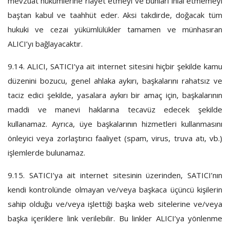
mevzuat hükümlerine riayet etmeyi ve bunları ihlal etmemeyi
baştan kabul ve taahhüt eder. Aksi takdirde, doğacak tüm
hukuki ve cezai yükümlülükler tamamen ve münhasıran
ALICI’yı bağlayacaktır.
9.14.
ALICI, SATICI’ya ait internet sitesini hiçbir şekilde kamu
düzenini bozucu, genel ahlaka aykırı, başkalarını rahatsız ve
taciz edici şekilde, yasalara aykırı bir amaç için, başkalarının
maddi ve manevi haklarına tecavüz edecek şekilde
kullanamaz. Ayrıca, üye başkalarının hizmetleri kullanmasını
önleyici veya zorlaştırıcı faaliyet (spam, virus, truva atı, vb.)
işlemlerde bulunamaz.
9.15.
SATICI’ya ait internet sitesinin üzerinden, SATICI’nın
kendi kontrolünde olmayan ve/veya başkaca üçüncü kişilerin
sahip olduğu ve/veya işlettiği başka web sitelerine ve/veya
başka içeriklere link verilebilir. Bu linkler ALICI’ya yönlenme