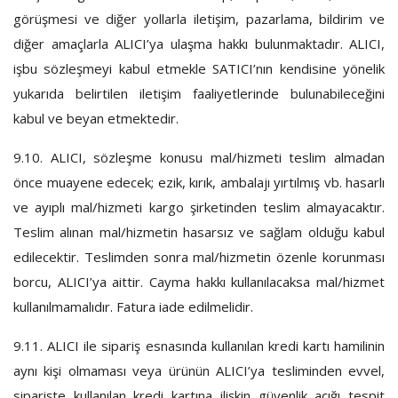
görüşmesi ve diğer yollarla iletişim, pazarlama, bildirim ve
diğer amaçlarla ALICI’ya ulaşma hakkı bulunmaktadır. ALICI,
işbu sözleşmeyi kabul etmekle SATICI’nın kendisine yönelik
yukarıda belirtilen iletişim faaliyetlerinde bulunabileceğini
kabul ve beyan etmektedir.
9.10.
ALICI, sözleşme konusu mal/hizmeti teslim almadan
önce muayene edecek; ezik, kırık, ambalajı yırtılmış vb. hasarlı
ve ayıplı mal/hizmeti kargo şirketinden teslim almayacaktır.
Teslim alınan mal/hizmetin hasarsız ve sağlam olduğu kabul
edilecektir. Teslimden sonra mal/hizmetin özenle korunması
borcu, ALICI’ya aittir. Cayma hakkı kullanılacaksa mal/hizmet
kullanılmamalıdır. Fatura iade edilmelidir.
9.11.
ALICI ile sipariş esnasında kullanılan kredi kartı hamilinin
aynı kişi olmaması veya ürünün ALICI’ya tesliminden evvel,
siparişte kullanılan kredi kartına ilişkin güvenlik açığı tespit