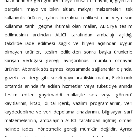
hazırlanan ve geri gönderilmeye müsait olmayan, iç giyim alt
parçaları, mayo ve bikini altları, makyaj malzemeleri, tek
kullanımlık ürünler, çabuk bozulma tehlikesi olan veya son
kullanma tarihi geçme ihtimali olan mallar, ALICI’ya teslim
edilmesinin ardından ALICI tarafından ambalajı açıldığı
takdirde iade edilmesi sağlık ve hijyen açısından uygun
olmayan ürünler, teslim edildikten sonra başka ürünlerle
karışan vedoğası gereği ayrıştırılması mümkün olmayan
ürünler, Abonelik sözleşmesi kapsamında sağlananlar dışında,
gazete ve dergi gibi süreli yayınlara ilişkin mallar, Elektronik
ortamda anında ifa edilen hizmetler veya tüketiciye anında
teslim edilen gayrimaddi mallar,ile ses veya görüntü
kayıtlarının, kitap, dijital içerik, yazılım programlarının, veri
kaydedebilme ve veri depolama cihazlarının, bilgisayar sarf
malzemelerinin, ambalajının ALICI tarafından açılmış olması
halinde iadesi Yönetmelik gereği mümkün değildir. Ayrıca