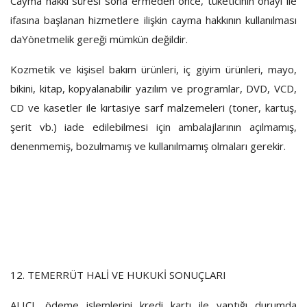
Cayma hakkı süresi sona ermeden önce, tüketicinin onayı ile
ifasına başlanan hizmetlere ilişkin cayma hakkının kullanılması
daYönetmelik gereği mümkün değildir.
Kozmetik ve kişisel bakım ürünleri, iç giyim ürünleri, mayo,
bikini, kitap, kopyalanabilir yazılım ve programlar, DVD, VCD,
CD ve kasetler ile kırtasiye sarf malzemeleri (toner, kartuş,
şerit vb.) iade edilebilmesi için ambalajlarının açılmamış,
denenmemiş, bozulmamış ve kullanılmamış olmaları gerekir.
12. TEMERRÜT HALİ VE HUKUKİ SONUÇLARI
ALICI, ödeme işlemlerini kredi kartı ile yaptığı durumda